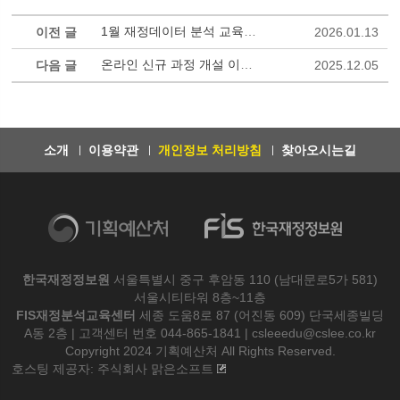
1월 재정데이터 분석 교육(집합교육) 안내
이전 글
2026.01.13
온라인 신규 과정 개설 이벤트 - 신규과정 과정명 초성퀴즈
다음 글
2025.12.05
소개
이용약관
개인정보 처리방침
찾아오시는길
한국재정정보원
서울특별시 중구 후암동 110 (남대문로5가 581)
서울시티타워 8층~11층
FIS재정분석교육센터
세종 도움8로 87 (어진동 609) 단국세종빌딩
A동 2층 | 고객센터 번호 044-865-1841 | csleeedu@cslee.co.kr
Copyright 2024 기획예산처 All Rights Reserved.
호스팅 제공자: 주식회사 맑은소프트