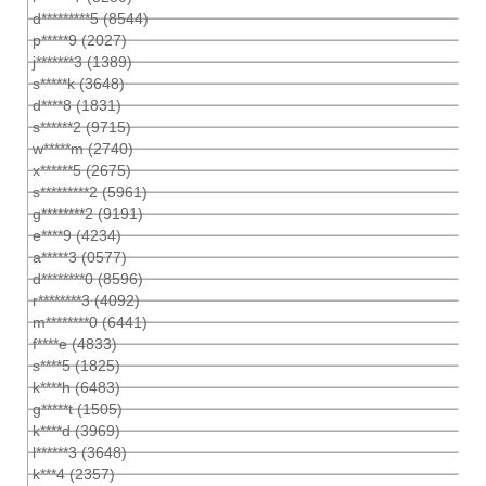
d*********5 (8544)
p*****9 (2027)
j*******3 (1389)
s*****k (3648)
d****8 (1831)
s******2 (9715)
w*****m (2740)
x******5 (2675)
s*********2 (5961)
g********2 (9191)
e****9 (4234)
a*****3 (0577)
d********0 (8596)
r********3 (4092)
m********0 (6441)
f****e (4833)
s****5 (1825)
k****h (6483)
g*****t (1505)
k****d (3969)
l******3 (3648)
k***4 (2357)