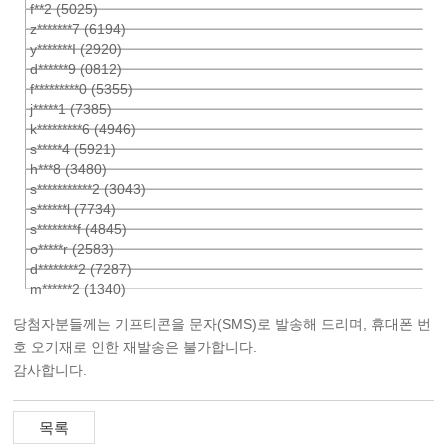
f**2 (5025)
z*******7 (6194)
y*******I (2920)
d******9 (0812)
f*********0 (5355)
j*****1 (7385)
k*********6 (4946)
s*****4 (5921)
h***8 (3480)
s***********2 (3043)
s******l (7734)
s********f (4845)
o*****r (2583)
d********2 (7287)
m******2 (1340)
당첨자분들께는 기프티콘을 문자(SMS)로 발송해 드리며, 휴대폰 번
호 오기재로 인한 재발송은 불가합니다.
감사합니다.