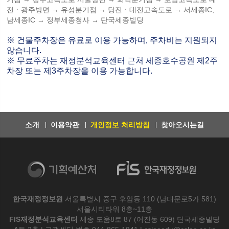
전ㆍ광주방면 → 유성분기점 → 당진ㆍ대전고속도로 → 서세종IC,
남세종IC → 정부세종청사 → 단국세종빌딩
※ 건물주차장은 유료로 이용 가능하며, 주차비는 지원되지
않습니다.
※ 무료주차는 재정분석교육센터 근처 세종호수공원 제2주
차장 또는 제3주차장을 이용 가능합니다.
소개
이용약관
개인정보 처리방침
찾아오시는길
한국재정정보원
서울특별시 중구 후암동 110 (남대문로5가 581)
서울시티타워 8층~11층
FIS재정분석교육센터
세종 도움8로 87 (어진동 609) 단국세종빌딩