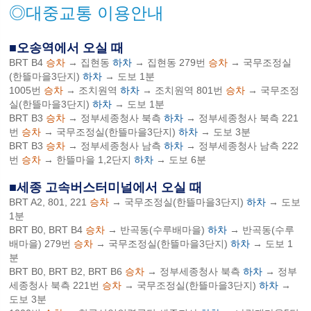
◎대중교통 이용안내
■오송역에서 오실 때
BRT B4
승차
→ 집현동
하차
→ 집현동 279번
승차
→ 국무조정실
(한뜰마을3단지)
하차
→ 도보 1분
1005번
승차
→ 조치원역
하차
→ 조치원역 801번
승차
→ 국무조정
실(한뜰마을3단지)
하차
→ 도보 1분
BRT B3
승차
→ 정부세종청사 북측
하차
→ 정부세종청사 북측 221
번
승차
→ 국무조정실(한뜰마을3단지)
하차
→ 도보 3분
BRT B3
승차
→ 정부세종청사 남측
하차
→ 정부세종청사 남측 222
번
승차
→ 한뜰마을 1,2단지
하차
→ 도보 6분
■세종 고속버스터미널에서 오실 때
BRT A2, 801, 221
승차
→ 국무조정실(한뜰마을3단지)
하차
→ 도보
1분
BRT B0, BRT B4
승차
→ 반곡동(수루배마을)
하차
→ 반곡동(수루
배마을) 279번
승차
→ 국무조정실(한뜰마을3단지)
하차
→ 도보 1
분
BRT B0, BRT B2, BRT B6
승차
→ 정부세종청사 북측
하차
→ 정부
세종청사 북측 221번
승차
→ 국무조정실(한뜰마을3단지)
하차
→
도보 3분