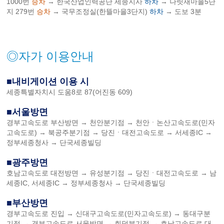
1000번
승차
→ 한국산업인력공단 세종지사
하차
→ 나릿재마을5단
지 279번
승차
→ 국무조정실(한뜰마을3단지)
하차
→ 도보 3분
◎자가 이용안내
■내비게이션 이용 시
세종특별자치시 도움8로 87(어진동 609)
■서울방면
경부고속도로 부산방면 → 천안분기점 → 천안ㆍ논산고속도로(민자
고속도로) → 북공주분기점 → 당진ㆍ대전고속도로 → 서세종IC →
정부세종청사 → 단국세종빌딩
■광주방면
호남고속도로 대전방면 → 유성분기점 → 당진ㆍ대전고속도로 → 남
세종IC, 서세종IC → 정부세종청사 → 단국세종빌딩
■부산방면
경부고속도로 진입 → 신대구고속도로(민자고속도로) → 동대구분
기점 → 경부고속도로 서울방면 → 회덕분기점 → 호남고속도로 대